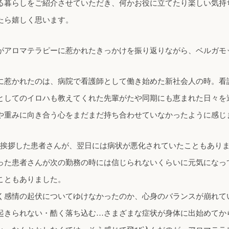
る暮らしをご紹介させていただき、何かお役に立てたり楽しい気持
たら嬉しく思います。
がアロマテラピーに惹かれたきっかけを振り返りながら、ベルガモ
に惹かれたのは、病院で看護師として働き始めた新社会人の時。看
としてのイロハも教えてくれた先輩がたや同期にも恵まれた日々を
や重みに向き合う心をまだまだ持ち合わせていなかったように感じ
” と挨拶した患者さんが、翌日には病状が悪化されていたこともあり
った患者さんが次の勤務の時には信じられないくらいに元気になっ
こともありました。
く感情の起伏についてゆけなかったのか、心身のバランスが崩れて
起きられない・酷く落ち込む…さまざまな症状が身体に出始めてか