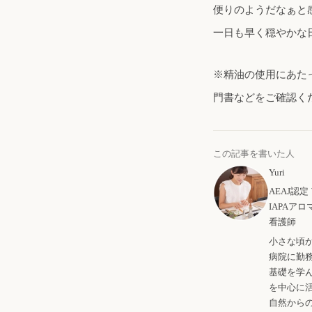
便りのようだなぁと
一日も早く穏やかな
※精油の使用にあた
門書などをご確認く
この記事を書いた人
Yuri
AEAJ認
IAPAア
看護師
小さな頃
病院に勤
基礎を学
を中心に
自然から