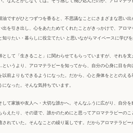
い。なんとかしなくては。そう感じて飛び込んだのが、アロマテラ
精油ですがひとつずつを香ると、不思議なことにさまざまな思い出
い出を引き出し、心をあたためてくれたことがきっかけで、アロマ
と知りたい・暮らしに役立てたい と思いながらマイペースに学び
師として「生きること」に関わらせてもらっていますが、それを支
…というより、アロマテラピーを知ってから、自分の心身に目を向
を以前よりもできるようになった。だから、心と身体をととのえる
うになった。そんな気持ちでいます。
そして家族や友人へ・大切な誰かへ。そんなふうに広がり、自分を癒
ってもらえたり、その逆で、誰かのためにと思ってアロマテラピーの
癒されていた。そんなことの繰り返しです。だからアロマテラピー