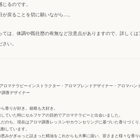
感じるのです。
日が戻ることを切に願いながら…。
っては、体調や既往歴の有無など注意点がありますので、詳しくは
ださい。
定 アロマテラピーインストラクター・アロマブレンドデザイナー・アロマハン
ロマ調香デザイナー
から香りが好き。箱根も大好き。
務していた時にセルフケアの目的でアロマテラピーと出会いました。
んだのち、現在はアロマ調香レッスンやカウンセリングに基づいた香りづくり
活動しています。
の恵みがぎゅっと詰まった精油をこれからも大事に扱い、皆さまと様々な香り