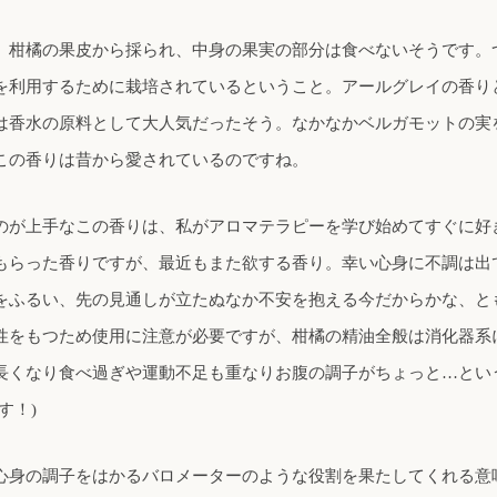
、柑橘の果皮から採られ、中身の果実の部分は食べないそうです。
を利用するために栽培されているということ。アールグレイの香り
は香水の原料として大人気だったそう。なかなかベルガモットの実
この香りは昔から愛されているのですね。
のが上手なこの香りは、私がアロマテラピーを学び始めてすぐに好
もらった香りですが、最近もまた欲する香り。幸い心身に不調は出
をふるい、先の見通しが立たぬなか不安を抱える今だからかな、と
性をもつため使用に注意が必要ですが、柑橘の精油全般は消化器系
長くなり食べ過ぎや運動不足も重なりお腹の調子がちょっと…とい
す！)
心身の調子をはかるバロメーターのような役割を果たしてくれる意