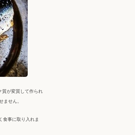
ク質が変質して作られ
せません。
く食事に取り入れま