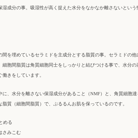
保湿成分の事。吸湿性が高く捉えた水分をなかなか離さないという
の間を埋めているセラミドを主成分とする脂質の事。セラミドの他
。細胞間脂質は角質細胞同士をしっかりと結びつける事で、水分の
ぐ働きをしています。
中に、水分を離さない保湿成分があること（NMF）と、角質細胞達
な脂質（細胞間脂質）で、ぷるるんお肌を保っているのです。
とめる
はさみこむ