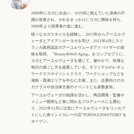
2008年にヨガに出会い、その頃に抱えていた身体の不
調が改善され、それをきっかけにヨガに興味を持ち、
2009年より指導者の道に進む。
様々なヨガスタイルを経験し、2015年からアーユルヴ
ェーダとアイアンガーヨガを学び、2021年4月にスリ
ランカ政府認定のアーユルヴェーダアドバイザーの資
格を取得。『Beauty&Well-Aging』をコンプセプトに、
ヨガとアーユルヴェーダを通じて、健やかで、快適な
毎日の過ごし方を提案している。オリジナルのレギュ
ラークラスやイベントクラス、ワークショップなどを
湘南・西湘エリアを中心に主催。また、企業向けのヨ
ガクラスや自治体主催のイベントにも多数参加。
アーユルヴェーダの知識を活かし、商品開発・監修や
メニュー開発など食に関わるプロデュースにも携わ
り、2022年12月に辻堂にアーユルヴェーダをコンセプ
トにした南インドカレーの店”PURNA EAT&STUDIO”を
オープン。