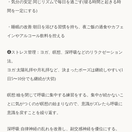
・気分の安定:同じリズムで毎⽇を過ごす(寝る時間と起きる時
間を⼀定にする)
・睡眠の改善:朝⽇を浴びる習慣を持ち、夜ご飯の過⾷やカフェ
インやアルコール飲料を控える
❹ストレス管理：ヨガ、瞑想、深呼吸などのリラクゼーション
法。
ヨガ:太陽礼拝や⽉礼拝など、決まったポーズは継続しやすい(1
⽇5〜10分でも継続が⼤切)
瞑想:瞼を閉じて呼吸に集中する練習をする。集中が続かないこ
とに気がつくのが瞑想の始まりなので、意識がズレたら呼吸に
意識を戻すことを繰り返す。
深呼吸:⾃律神経の乱れを改善し、副交感神経を優位にする。