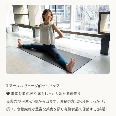
3.アーユルヴェーダ的セルフケア
❶ 毒素を出す:便や尿をしっかり出せる体作り
毒素の70〜80%が便から出ます。便秘の⽅は⽔分をしっかりと
摂り、⾷物繊維が豊富な菜⾷を摂り発酵⾷品で保菌する(腸活)