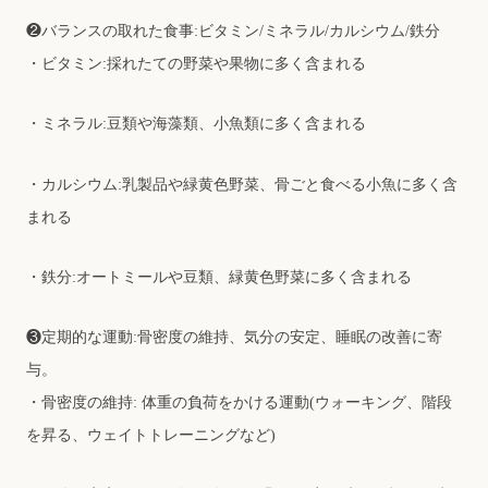
❷バランスの取れた⾷事:ビタミン/ミネラル/カルシウム/鉄分
・ビタミン:採れたての野菜や果物に多く含まれる
・ミネラル:⾖類や海藻類、⼩⿂類に多く含まれる
・カルシウム:乳製品や緑⻩⾊野菜、⾻ごと⾷べる⼩⿂に多く含
まれる
・鉄分:オートミールや⾖類、緑⻩⾊野菜に多く含まれる
❸定期的な運動:⾻密度の維持、気分の安定、睡眠の改善に寄
与。
・⾻密度の維持: 体重の負荷をかける運動(ウォーキング、階段
を昇る、ウェイトトレーニングなど)