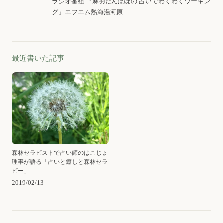
ラジオ番組 『麻羽たんぽぽの 占いでわくわくワーキン
グ』
エフエム熱海湯河原
最近書いた記事
森林セラピストで占い師のはこじょ
理事が語る「占いと癒しと森林セラ
ピー」
2019/02/13