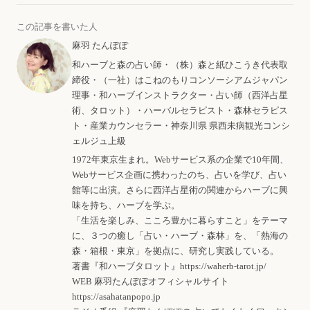
この記事を書いた人
麻羽 たんぽぽ
和ハーブと森の占い師・（株）森と紙ひこうき代表取
締役・（一社）はこねのもりコンソーシアムジャパン
理事・和ハーブインストラクター・占い師（西洋占星
術、タロット）・ハーバルセラピスト・森林セラピス
ト・産業カウンセラー・神奈川県 県西未病観光コンシ
ェルジュ上級
1972年東京生まれ。Webサービス系の企業で10年間、
Webサービス企画に携わったのち、占いを学び、占い
館等に出演。さらに西洋占星術の関連からハーブに興
味を持ち、ハーブを学ぶ。
「生活を楽しみ、こころ豊かに暮らすこと」をテーマ
に、３つの癒し「占い・ハーブ・森林」を、「熱海の
森・箱根・東京」を拠点に、研究し実践している。
著書
『和ハーブタロット』https://waherb-tarot.jp/
WEB
麻羽たんぽぽオフィシャルサイト
https://asahatanpopo.jp