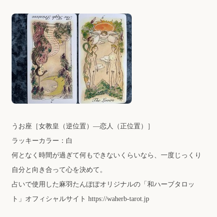
うお座
［女教皇（逆位置）―恋人（正位置）］
ラッキーカラー：白
何となく時間が過ぎて何もできないくらいなら、一度じっくり
自分と向き合って心を決めて。
占いで使⽤した⿇⽻たんぽぽオリジナルの「和ハーブタロッ
ト」オフィシャルサイト
https://waherb-tarot.jp